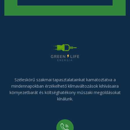
Széleskörű szakmai tapasztalatainkat kamatoztatva a
mindennapokban érzékelhető klímaváltozások kihívásaira
környezetbarát és költséghatékony műszaki megoldásokat
kínálunk.