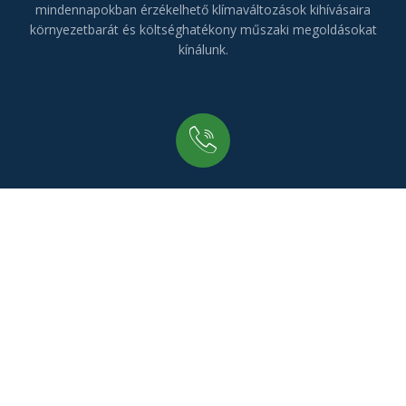
mindennapokban érzékelhető klímaváltozások kihívásaira
környezetbarát és költséghatékony műszaki megoldásokat
kínálunk.
Telefon:
+36 30 620 3125
Irodánk:
9700 Szombathely Deák Ferenc utca 76/D. 4. em. 20.