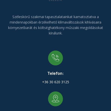
Széleskörű szakmai tapasztalatainkat kamatoztatva a
mindennapokban érzékelhető klímaváltozások kihívásaira
környezetbarát és költséghatékony műszaki megoldásokat
kínálunk.
Telefon:
+36 30 620 3125