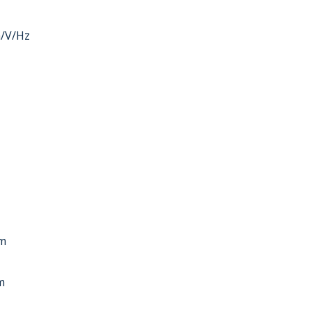
h/V/Hz
m
m