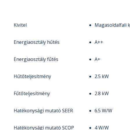
Kivitel
Magasoldalfali 
Energiaosztály hűtés
A++
Energiaosztály fűtés
A+
Hűtőteljesítmény
2.5 kW
Fűtőteljesítmény
2.8 kW
Hatékonysági mutató SEER
6.5 W/W
Hatékonysági mutató SCOP
4 W/W