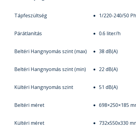
Tápfeszültség
1/220-240/50 P
Párátlanítás
0.6 liter/h
Beltéri Hangnyomás szint (max)
38 dB(A)
Beltéri Hangnyomás szint (min)
22 dB(A)
Kültéri Hangnyomás szint
51 dB(A)
Beltéri méret
698×250×185 m
Kültéri méret
732x550x330 m