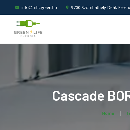
info@mbcgreen.hu
9700 Szombathely Deák Ferenc 
Cascade BORA
Home
T