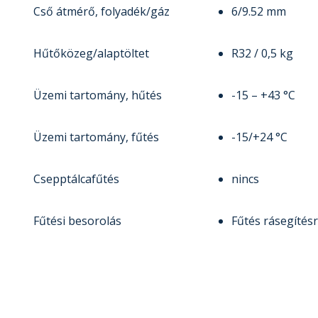
Cső átmérő, folyadék/gáz
6/9.52 mm
Hűtőközeg/alaptöltet
R32 / 0,5 kg
Üzemi tartomány, hűtés
-15 – +43 °C
Üzemi tartomány, fűtés
-15/+24 °C
Csepptálcafűtés
nincs
Fűtési besorolás
Fűtés rásegítés