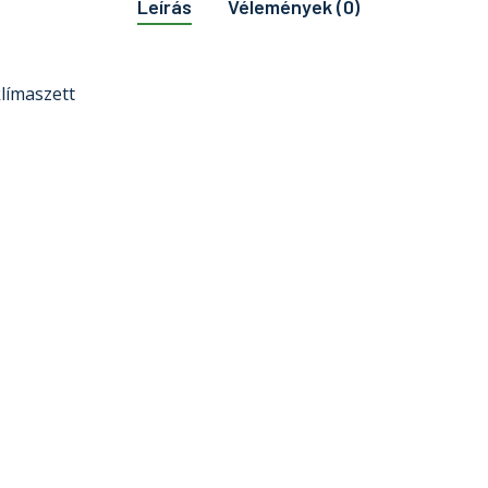
Leírás
Vélemények (0)
klímaszett