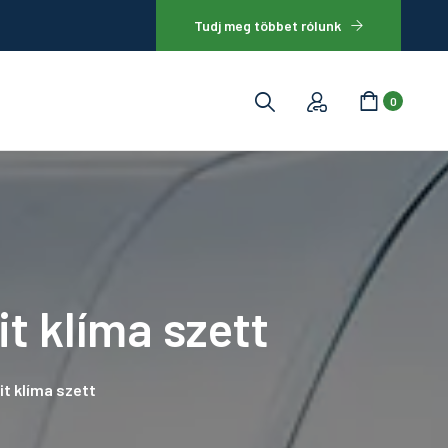
Tudj meg többet rólunk
0
Termékek
Kosár
Fizetés
Fiókom
t klíma szett
it klíma szett